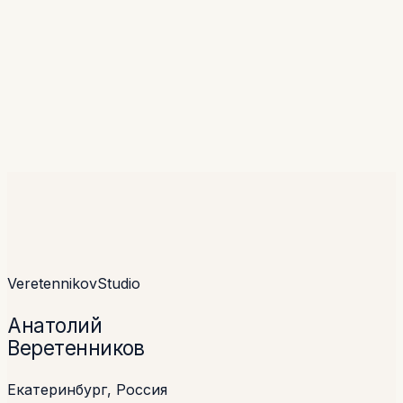
процессе?
Обсудим.
Те же принципы — в AI-системах для бизнеса.
Написать
→
Veretennikov
Studio
Анатолий
Веретенников
Екатеринбург, Россия