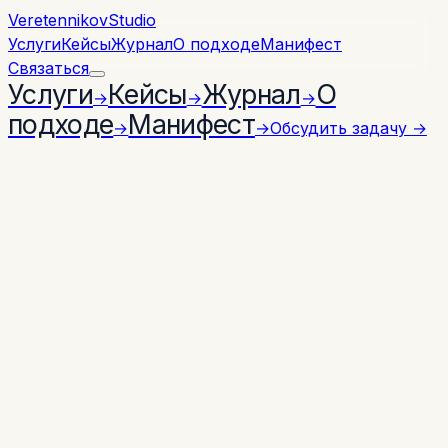
Veretennikov
Studio
Услуги
Кейсы
Журнал
О подходе
Манифест
Связаться
Услуги
Кейсы
Журнал
О
→
→
→
подходе
Манифест
→
→
Обсудить задачу
→
INDEX № 03
ЭМЕРДЖЕНТНОСТЬ
1
ЭКСПЕРИМЕНТ
ЛАБОРАТОРИЯ
Простые правила.
Поведение, которого
никто не задавал.
Эмерджентность — когда несколько простых
правил применяются ко множеству одновременных
взаимодействий, и из них вырастает поведение,