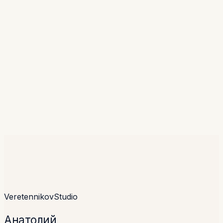
Заполните бриф — отвечу лично в течение рабочего дня и
предложу формат пилота с примерной сметой. Если ещё
не уверены, что нужно автоматизировать — начните с AI-
аудита.
Обсудить AI-задачу →
Провести AI-аудит
NDA до брифа · от 4 недель до прода
Veretennikov
Studio
Анатолий