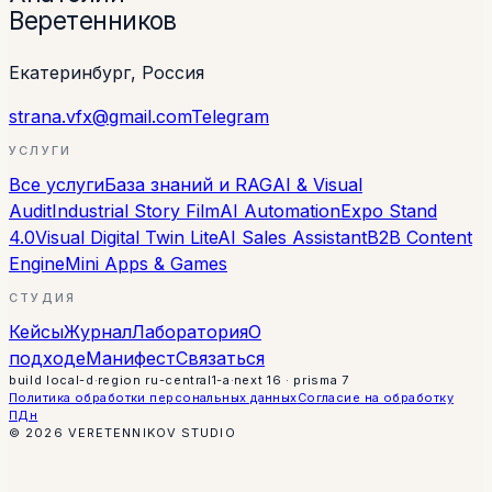
Веретенников
Екатеринбург, Россия
strana.vfx@gmail.com
Telegram
УСЛУГИ
Все услуги
База знаний и RAG
AI & Visual
Audit
Industrial Story Film
AI Automation
Expo Stand
4.0
Visual Digital Twin Lite
AI Sales Assistant
B2B Content
Engine
Mini Apps & Games
СТУДИЯ
Кейсы
Журнал
Лаборатория
О
подходе
Манифест
Связаться
build
local-d
·
region
ru-central1-a
·
next 16 · prisma 7
Политика обработки персональных данных
Согласие на обработку
ПДн
©
2026
VERETENNIKOV STUDIO