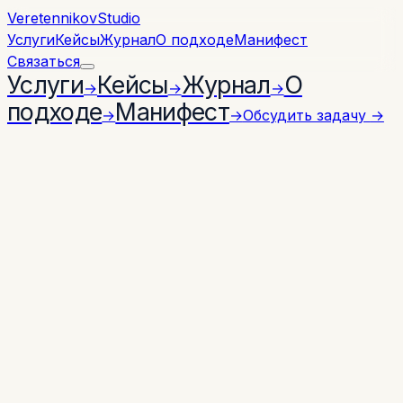
Veretennikov
Studio
Услуги
Кейсы
Журнал
О подходе
Манифест
Связаться
Услуги
Кейсы
Журнал
О
→
→
→
подходе
Манифест
→
→
Обсудить задачу
→
SERVICE · 03
STUDIO QUARTERLY
ОТ 4 НЕДЕЛЬ
AI AUTOMATION
AI-системы для
реальных бизнес-
процессов.
Проектируем и разрабатываем AI-инструменты,
которые встраиваются в работу компании:
помогают обрабатывать заявки, искать