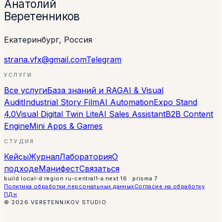
Анатолий
Веретенников
Екатеринбург, Россия
strana.vfx@gmail.com
Telegram
УСЛУГИ
Все услуги
База знаний и RAG
AI & Visual
Audit
Industrial Story Film
AI Automation
Expo Stand
4.0
Visual Digital Twin Lite
AI Sales Assistant
B2B Content
Engine
Mini Apps & Games
СТУДИЯ
Кейсы
Журнал
Лаборатория
О
подходе
Манифест
Связаться
build
local-d
·
region
ru-central1-a
·
next 16 · prisma 7
Политика обработки персональных данных
Согласие на обработку
ПДн
©
2026
VERETENNIKOV STUDIO