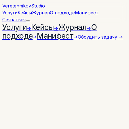
Veretennikov
Studio
Услуги
Кейсы
Журнал
О подходе
Манифест
Связаться
Услуги
Кейсы
Журнал
О
→
→
→
подходе
Манифест
→
→
Обсудить задачу
→
SERVICE · 04
STUDIO QUARTERLY
6–12 НЕДЕЛЬ
EXPO STAND 4.0
Стенд, который
работает
как система
продаж.
Делаем мультимедийные решения для выставок и
форумов: синхронные экраны, видеостены,
планшеты, mini apps, AI-консультанты и сбор заявок.