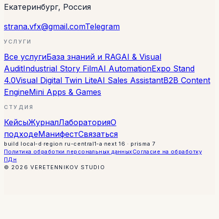
Екатеринбург, Россия
strana.vfx@gmail.com
Telegram
УСЛУГИ
Все услуги
База знаний и RAG
AI & Visual
Audit
Industrial Story Film
AI Automation
Expo Stand
4.0
Visual Digital Twin Lite
AI Sales Assistant
B2B Content
Engine
Mini Apps & Games
СТУДИЯ
Кейсы
Журнал
Лаборатория
О
подходе
Манифест
Связаться
build
local-d
·
region
ru-central1-a
·
next 16 · prisma 7
Политика обработки персональных данных
Согласие на обработку
ПДн
©
2026
VERETENNIKOV STUDIO