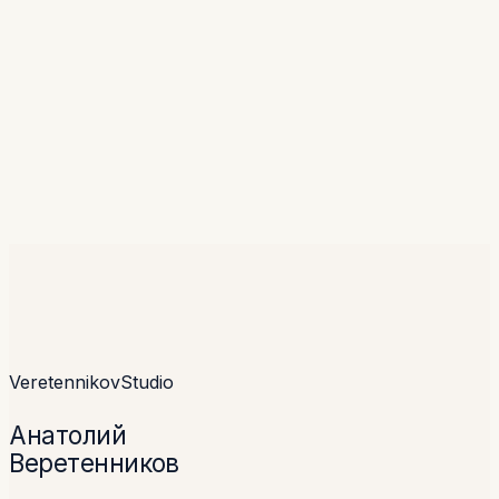
Veretennikov
Studio
Анатолий
Веретенников