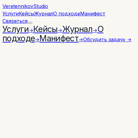
Veretennikov
Studio
Услуги
Кейсы
Журнал
О подходе
Манифест
Связаться
Услуги
Кейсы
Журнал
О
→
→
→
подходе
Манифест
→
→
Обсудить задачу
→