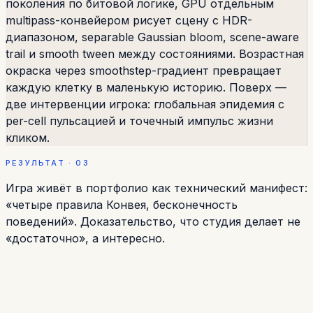
поколения по битовой логике, GPU отдельным
multipass-конвейером рисует сцену с HDR-
диапазоном, separable Gaussian bloom, scene-aware
trail и smooth tween между состояниями. Возрастная
окраска через smoothstep-градиент превращает
каждую клетку в маленькую историю. Поверх —
две интервенции игрока: глобальная эпидемия с
per-cell пульсацией и точечный импульс жизни
кликом.
РЕЗУЛЬТАТ · 03
Игра живёт в портфолио как технический манифест:
«четыре правила Конвея, бесконечность
поведений». Доказательство, что студия делает не
«достаточно», а интересно.