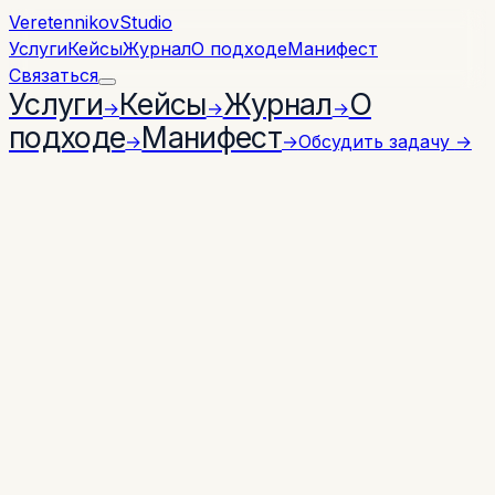
Veretennikov
Studio
Услуги
Кейсы
Журнал
О подходе
Манифест
Связаться
Услуги
Кейсы
Журнал
О
→
→
→
подходе
Манифест
→
→
Обсудить задачу
→
SERVICE · 08
STUDIO QUARTERLY
3–8 НЕДЕЛЬ
MINI APPS & BRAND GAMES
Мини-приложения
как
инструмент продаж.
Разрабатываем mini apps, Telegram WebApp,
интерактивные калькуляторы, симуляторы продукта
и брендированные игры для сайтов, выставок, HR и
обучения. Не игра ради игры — инструмент,
который помогает пользователю что-то понять,