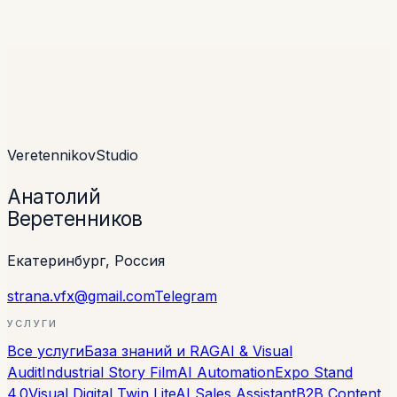
Veretennikov
Studio
Анатолий
Веретенников
Екатеринбург, Россия
strana.vfx@gmail.com
Telegram
УСЛУГИ
Все услуги
База знаний и RAG
AI & Visual
Audit
Industrial Story Film
AI Automation
Expo Stand
4.0
Visual Digital Twin Lite
AI Sales Assistant
B2B Content