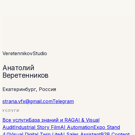
как мы строим процесс, что берём в работу, как
отвечаем на сложные вопросы.
Обсудить проект
О студии →
Veretennikov
Studio
Анатолий
Веретенников
Екатеринбург, Россия
strana.vfx@gmail.com
Telegram
УСЛУГИ
Все услуги
База знаний и RAG
AI & Visual
Audit
Industrial Story Film
AI Automation
Expo Stand
4.0
Visual Digital Twin Lite
AI Sales Assistant
B2B Content