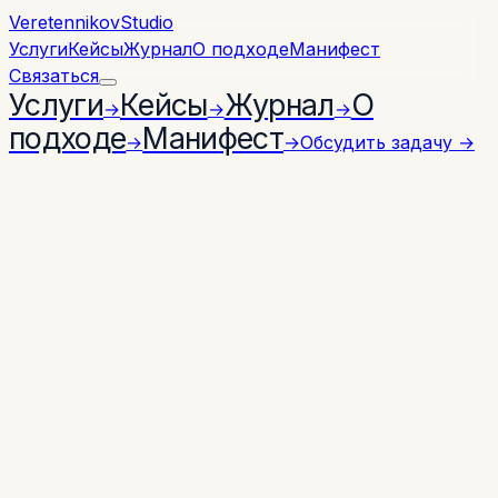
Veretennikov
Studio
Услуги
Кейсы
Журнал
О подходе
Манифест
Связаться
Услуги
Кейсы
Журнал
О
→
→
→
подходе
Манифест
→
→
Обсудить задачу
→
Системы без истории остаются