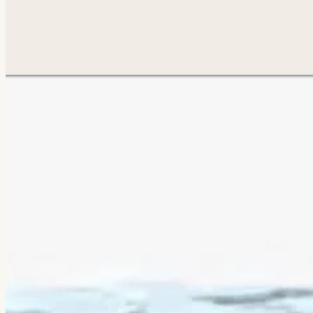
Похожая задача?
Обсуд
Анатолий ответит лично.
Написать
→
Все работы