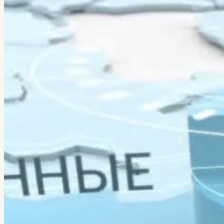
← Все кейсы
Veretennikov Studio