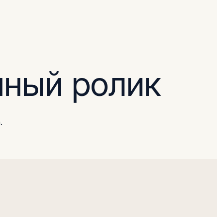
нный ролик
.