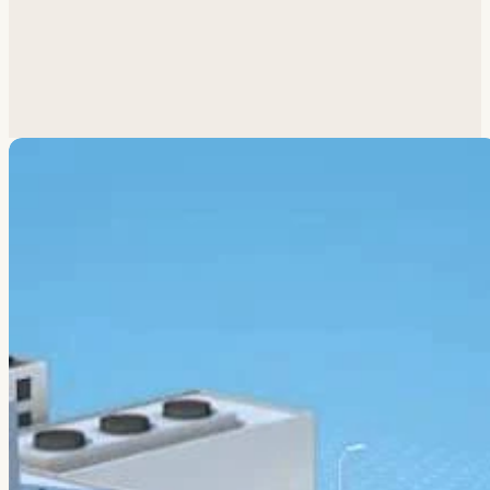
Похожая задача?
Обсудим.
Анатолий ответит лично.
Написать
→
Все работы