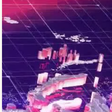
← Все кейсы
Veretennikov Studio