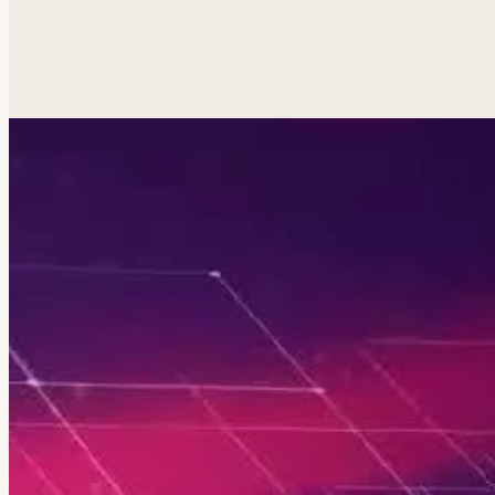
Похожая задача?
Обсуд
Анатолий ответит лично.
Написать
→
Все работы