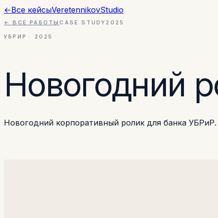
←
Все кейсы
Veretennikov
Studio
← ВСЕ РАБОТЫ
CASE STUDY
2025
УБРИР
·
2025
Новогодний р
Новогодний корпоративный ролик для банка УБРиР.