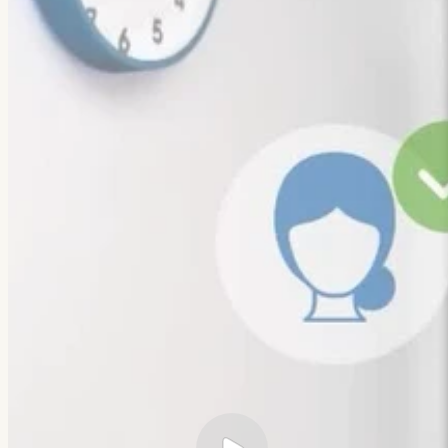
Похожая задача?
Обсудим.
Анатолий ответит лично.
Написать
→
Все работы
← Все кейсы
Veretennikov Studio