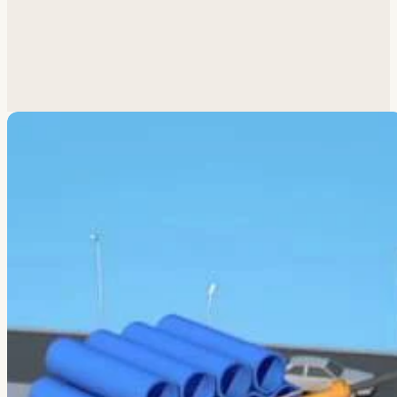
Похожая задача?
Обсудим.
Анатолий ответит лично.
Написать
→
Все работы