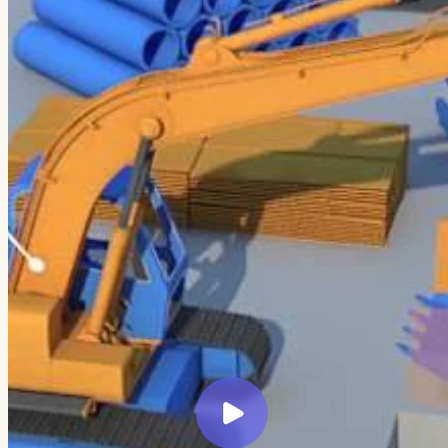
← Все кейсы
Veretennikov Studio