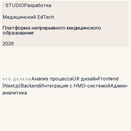
· STUDIO
Разработка
Медицинский EdTech
Платформа непрерывного медицинского
образования
2026
Анализ процесса
UX-дизайн
Frontend
ЧТО ДЕЛАЛИ
(Next.js)
Backend
Интеграция с НМО-системой
Админ-
аналитика