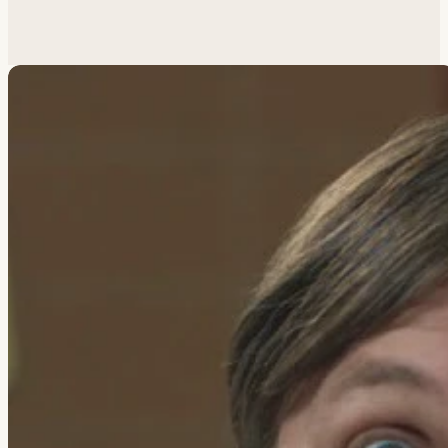
Похожая задача?
Обсудим.
Анатолий ответит лично.
Написать
→
Все работы