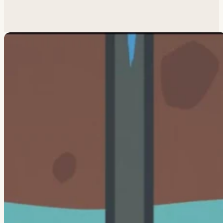
Похожая задача?
Обсудим.
Анатолий ответит лично.
Написать
→
Все работы