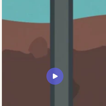
← Все кейсы
Veretennikov Studio