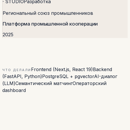
· STUDIO
Разработка
Региональный союз промышленников
Платформа промышленной кооперации
2025
Frontend (Next.js, React 19)
Backend
ЧТО ДЕЛАЛИ
(FastAPI, Python)
PostgreSQL + pgvector
AI-диалог
(LLM)
Семантический матчинг
Операторский
dashboard