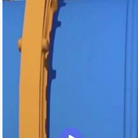
← Все кейсы
Veretennikov Studio