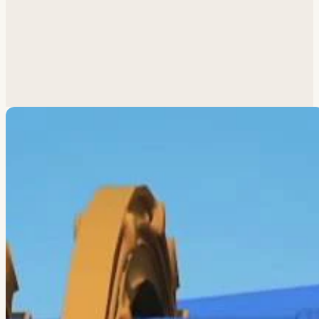
Похожая задача?
Обсудим.
Анатолий ответит лично.
Написать
→
Все работы