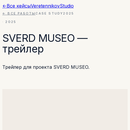
←
Все кейсы
Veretennikov
Studio
← ВСЕ РАБОТЫ
CASE STUDY
2025
·
2025
SVERD MUSEO —
трейлер
Трейлер для проекта SVERD MUSEO.