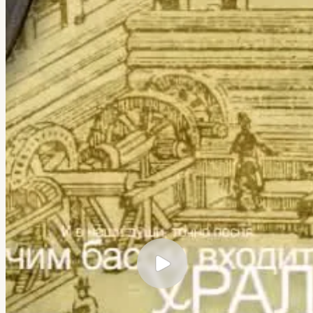
← Все кейсы
Veretennikov Studio