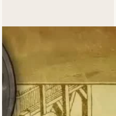
Похожая задача?
Обсудим.
Анатолий ответит лично.
Написать
→
Все работы