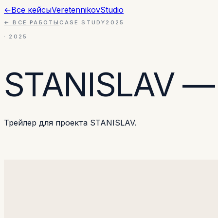
←
Все кейсы
Veretennikov
Studio
← ВСЕ РАБОТЫ
CASE STUDY
2025
·
2025
STANISLAV —
Трейлер для проекта STANISLAV.