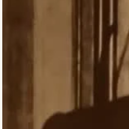
← Все кейсы
Veretennikov Studio