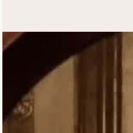
Похожая задача?
Обсуд
Анатолий ответит лично.
Написать
→
Все работы