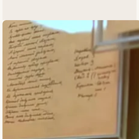
Похожая задача?
Обсудим.
Анатолий ответит лично.
Написать
→
Все работы