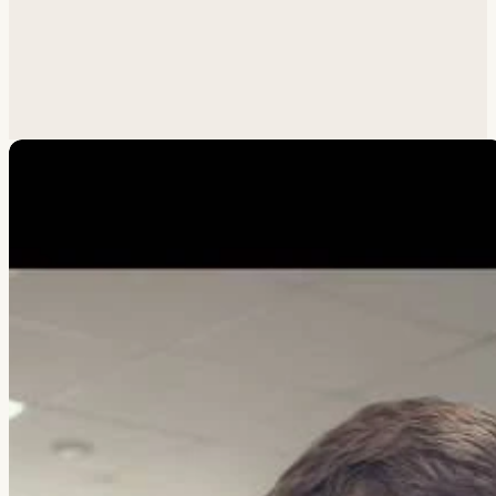
Похожая задача?
Обсудим.
Анатолий ответит лично.
Написать
→
Все работы