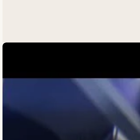
Похожая задача?
Обсуд
Анатолий ответит лично.
Написать
→
Все работы