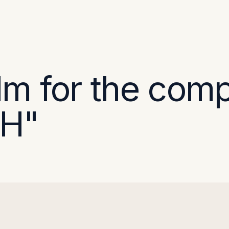
ilm for the com
H"