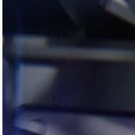
← Все кейсы
Veretennikov Studio