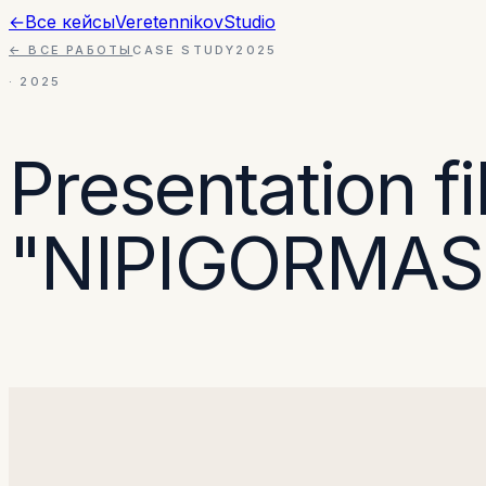
←
Все кейсы
Veretennikov
Studio
← ВСЕ РАБОТЫ
CASE STUDY
2025
·
2025
Presentation f
"NIPIGORMAS