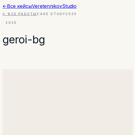
←
Все кейсы
Veretennikov
Studio
← ВСЕ РАБОТЫ
CASE STUDY
2025
·
2025
geroi-bg