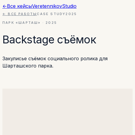
←
Все кейсы
Veretennikov
Studio
← ВСЕ РАБОТЫ
CASE STUDY
2025
ПАРК «ШАРТАШ»
·
2025
Backstage съёмок
Закулисье съёмок социального ролика для
Шарташского парка.