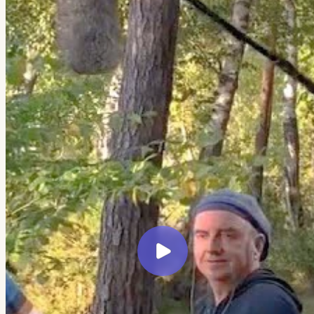
← Все кейсы
Veretennikov Studio