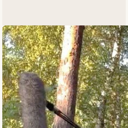
Похожая задача?
Обсудим.
Анатолий ответит лично.
Написать
→
Все работы