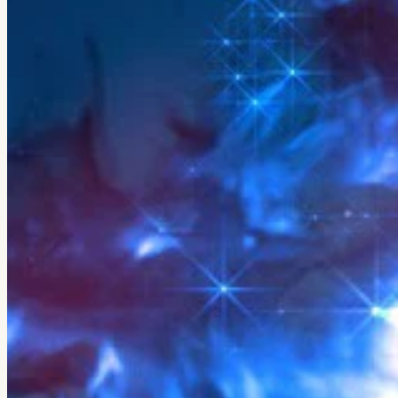
← Все кейсы
Veretennikov Studio