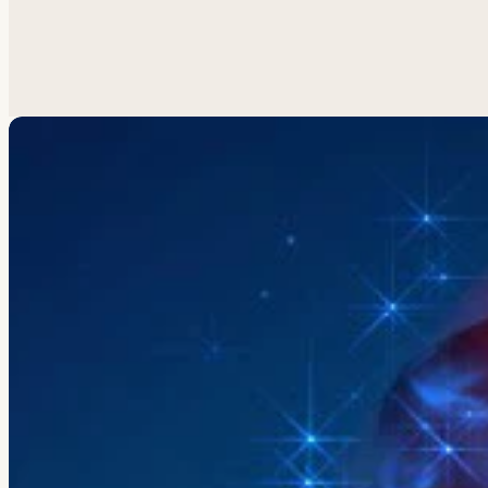
Похожая задача?
Обсуд
Анатолий ответит лично.
Написать
→
Все работы