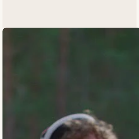
Похожая задача?
Обсудим.
Анатолий ответит лично.
Написать
→
Все работы