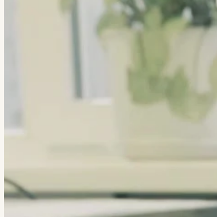
← Все кейсы
Veretennikov Studio