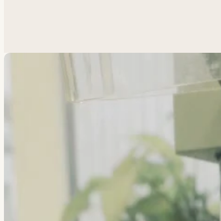
Похожая задача?
Обсуд
Анатолий ответит лично.
Написать
→
Все работы