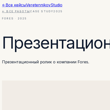
←
Все кейсы
Veretennikov
Studio
← ВСЕ РАБОТЫ
CASE STUDY
2025
FORES
·
2025
Презентацио
Презентационный ролик о компании Fores.