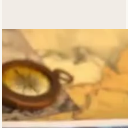
Похожая задача?
Обсудим.
Анатолий ответит лично.
Написать
→
Все работы