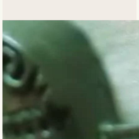
Похожая задача?
Обсудим.
Анатолий ответит лично.
Написать
→
Все работы