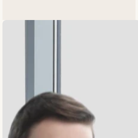
Похожая задача?
Обсудим.
Анатолий ответит лично.
Написать
→
Все работы