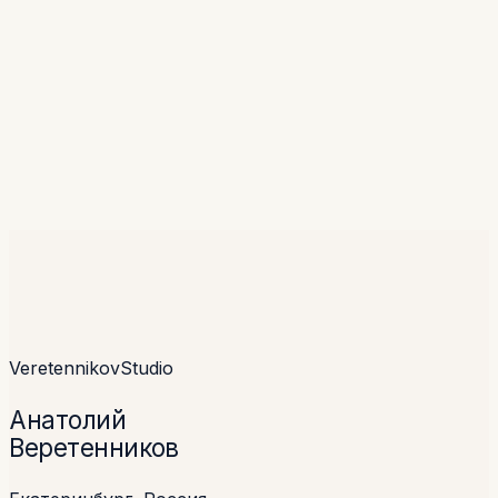
Есть похожая задача?
Обсудим.
Анатолий ответит лично.
Написать
→
Все статьи
Veretennikov
Studio
Анатолий
Веретенников