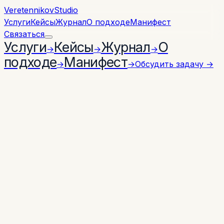
Veretennikov
Studio
Услуги
Кейсы
Журнал
О подходе
Манифест
Связаться
Услуги
Кейсы
Журнал
О
→
→
→
подходе
Манифест
→
→
Обсудить задачу
→
← ЖУРНАЛ
СТАТЬЯ
24 АПРЕЛЯ 2026 Г.
выставки
интерактив
B2B
Интерактив на стенде: как
стенд работает после того,
как открылись двери
Выставки не умерли — и аудитория там предельно
целевая. Но дорогой стенд, который не оставляет
следа в памяти, проигрывает скромному, с
которым посетитель что-то сделал руками.