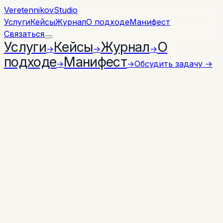
Veretennikov
Studio
Услуги
Кейсы
Журнал
О подходе
Манифест
Связаться
Услуги
Кейсы
Журнал
О
→
→
→
подходе
Манифест
→
→
Обсудить задачу
→
← ЖУРНАЛ
СТАТЬЯ
15 МАЯ 2026 Г.
AI
автоматизация
B2B
AI-автоматизация в бизнесе
без магии: что считать
результатом
Большинство корпоративных пилотов с
генеративным AI не доходят до продакшена — и
почти никогда не из-за слабой модели. Разбираем,
где теряется ценность и что отличает проекты,