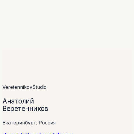
Анатолий ответит лично.
Написать
→
Все статьи
Veretennikov
Studio
Анатолий
Веретенников
Екатеринбург, Россия